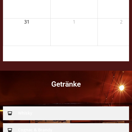
31
1
2
Getränke
Whisky
Cognac & Brandy