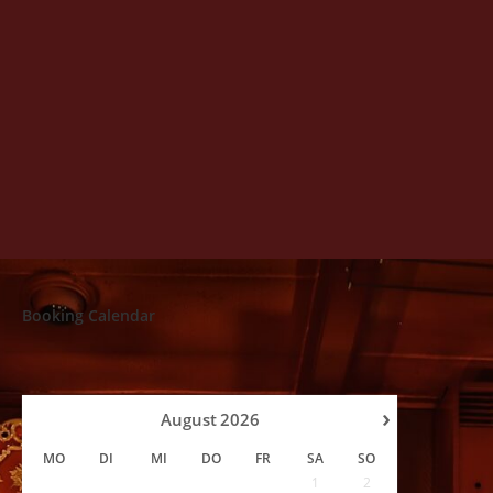
Booking Calendar
›
August
2026
MO
DI
MI
DO
FR
SA
SO
1
2