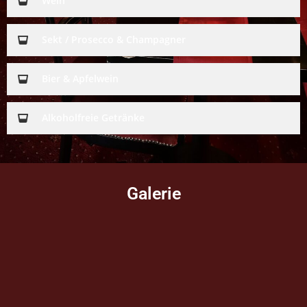
Wein
Sekt / Prosecco & Champagner
Bier & Apfelwein
Alkoholfreie Getränke
Galerie