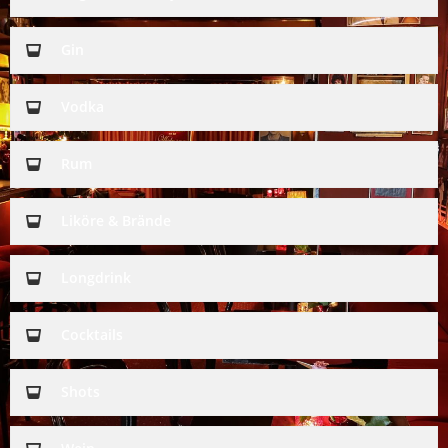
Gin
Vodka
Rum
Liköre & Brände
Longdrink
Cocktails
Shots