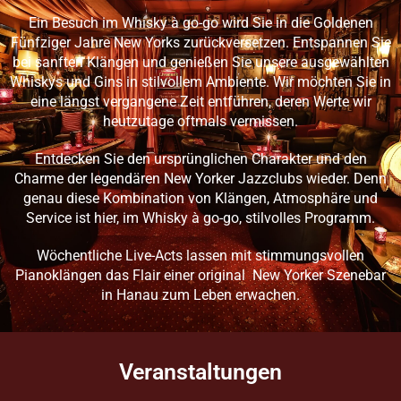
Ein Besuch im Whisky à go-go wird Sie in die Goldenen
Fünfziger Jahre New Yorks zurückversetzen. Entspannen Sie
bei sanften Klängen und genießen Sie unsere ausgewählten
Whiskys und Gins in stilvollem Ambiente. Wir möchten Sie in
eine längst vergangene Zeit entführen, deren Werte wir
heutzutage oftmals vermissen.
Entdecken Sie den ursprünglichen Charakter und den
Charme der legendären New Yorker Jazzclubs wieder. Denn
genau diese Kombination von Klängen, Atmosphäre und
Service ist hier, im Whisky à go-go, stilvolles Programm.
Wöchentliche Live-Acts lassen mit stimmungsvollen
Pianoklängen das Flair einer original New Yorker Szenebar
in Hanau zum Leben erwachen.
Veranstaltungen